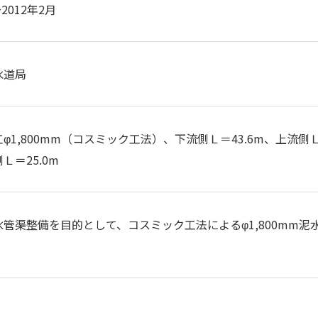
2012年2月
水道局
φ1,800mm（コスミック工法）、下流側Ｌ＝43.6m、上流側Ｌ＝
Ｌ＝25.0m
管渠整備を目的として、コスミック工法によるφ1,800mm泥水