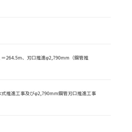
264.5m、刃口推進φ2,790mm（鋼管推
式推進工事及びφ2,790mm鋼管刃口推進工事