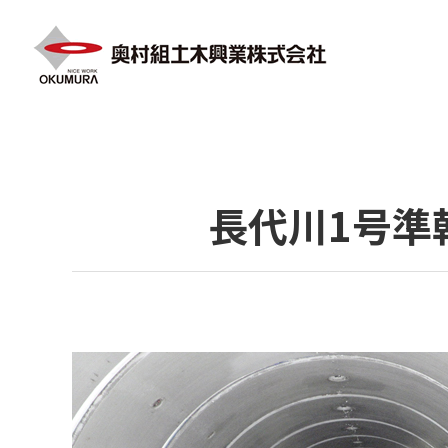
HOME
施工実績
河川・港湾・上下水道
長代川
長代川1号準