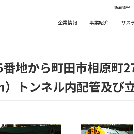
新着情報
企業情報
事業紹介
サス
市椚田町545番地から町田市相原町2781番地先間送水管（1,500mm
5番地から町田市相原町2
0mm）トンネル内配管及び