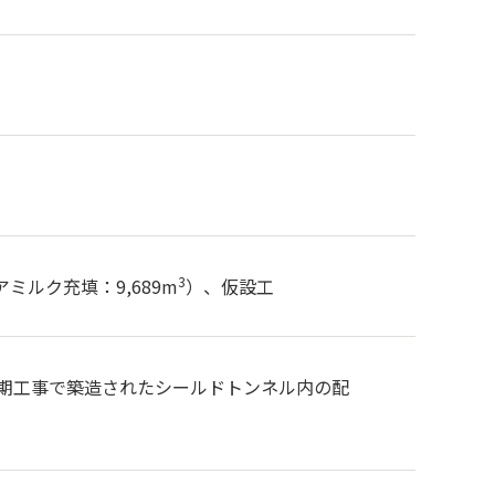
3
アミルク充填：9,689m
）、仮設工
前期工事で築造されたシールドトンネル内の配