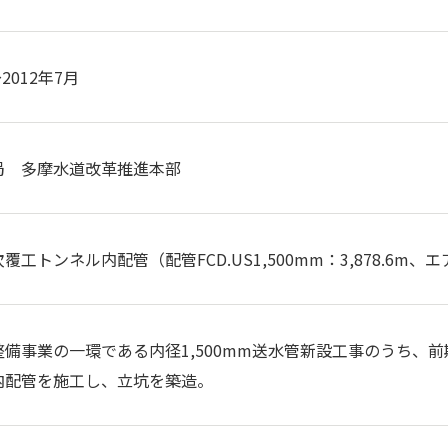
2012年7月
局 多摩水道改革推進本部
工トンネル内配管（配管FCD.US1,500mm：3,878.6m、エ
整備事業の一環である内径1,500mm送水管新設工事のうち、
内配管を施工し、立坑を築造。