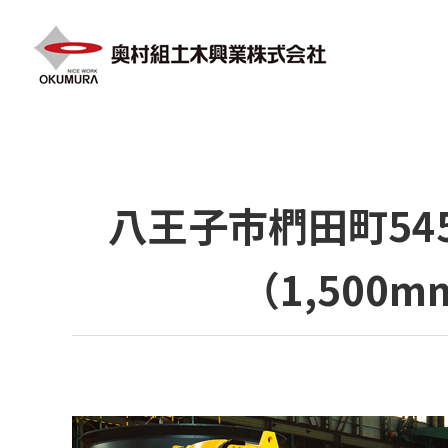
HOME
施工実績
河川・港湾・上下水道
八王子
八王子市椚田町54
（1,50