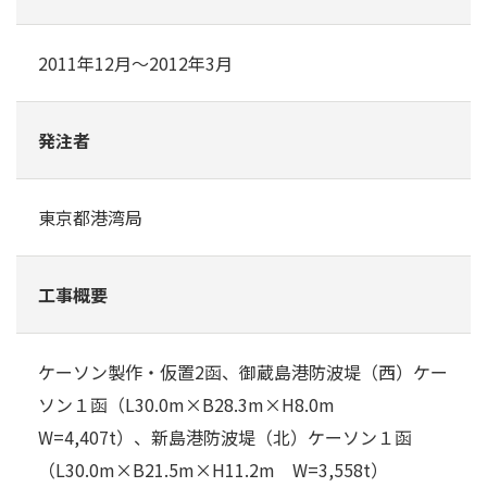
2011年12月～2012年3月
発注者
東京都港湾局
工事概要
ケーソン製作・仮置2函、御蔵島港防波堤（西）ケー
ソン１函（L30.0m×B28.3m×H8.0m
W=4,407t）、新島港防波堤（北）ケーソン１函
（L30.0m×B21.5m×H11.2m W=3,558t）